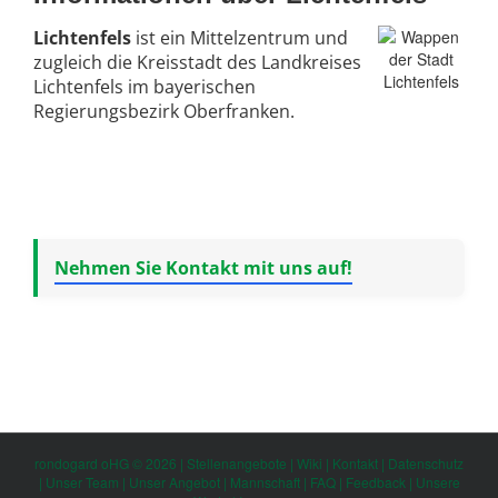
Lichtenfels
ist ein Mittelzentrum und
zugleich die Kreisstadt des Landkreises
Lichtenfels im bayerischen
Regierungsbezirk Oberfranken.
Nehmen Sie Kontakt mit uns auf!
rondogard oHG © 2026 |
Stellenangebote
|
Wiki
|
Kontakt
|
Datenschutz
|
Unser Team
|
Unser Angebot
|
Mannschaft
|
FAQ
|
Feedback
|
Unsere