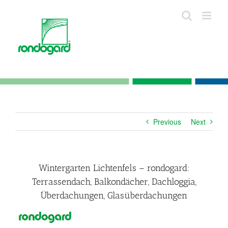
Skip
to
content
Previous
Next
Wintergarten Lichtenfels – rondogard:
Terrassendach, Balkondächer, Dachloggia,
Überdachungen, Glasüberdachungen