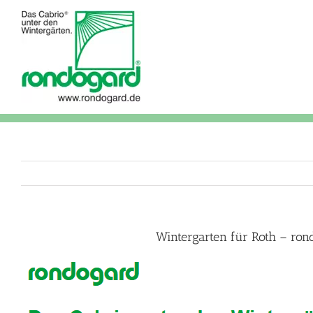
Skip
to
content
Wintergarten für Roth – ron