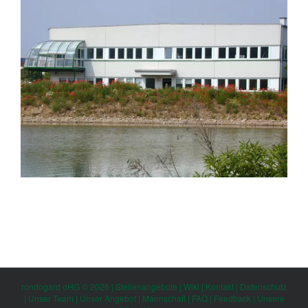
rondogard oHG © 2026 |
Stellenangebote
|
Wiki
|
Kontakt
|
Datenschutz
|
Unser Team
|
Unser Angebot
|
Mannschaft
|
FAQ
|
Feedback
|
Unsere