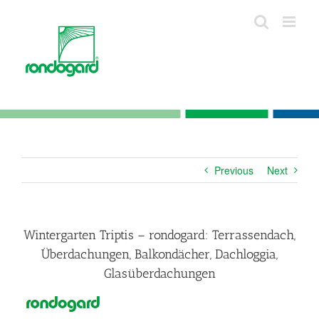
Skip
to
content
Previous
Next
Wintergarten Triptis – rondogard: Terrassendach,
Überdachungen, Balkondächer, Dachloggia,
Glasüberdachungen