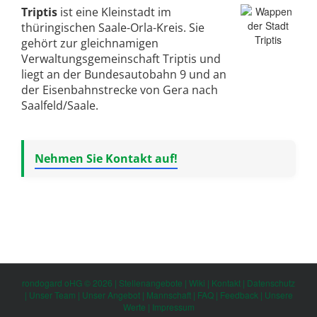
Triptis
ist eine Kleinstadt im
thüringischen Saale-Orla-Kreis. Sie
gehört zur gleichnamigen
Verwaltungsgemeinschaft Triptis und
liegt an der Bundesautobahn 9 und an
der Eisenbahnstrecke von Gera nach
Saalfeld/Saale.
Nehmen Sie Kontakt auf!
rondogard oHG © 2026 |
Stellenangebote
|
Wiki
|
Kontakt
|
Datenschutz
|
Unser Team
|
Unser Angebot
|
Mannschaft
|
FAQ
|
Feedback
|
Unsere
Werte
|
Impressum