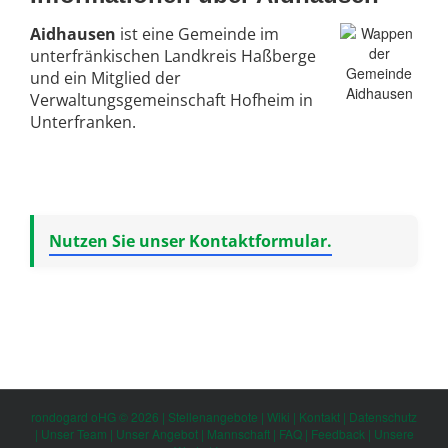
Aidhausen
ist eine Gemeinde im
unterfränkischen Landkreis Haßberge
und ein Mitglied der
Verwaltungsgemeinschaft Hofheim in
Unterfranken.
Nutzen Sie unser Kontaktformular.
rondogard oHG © 2026 |
Stellenangebote
|
Wiki
|
Kontakt
|
Datenschutz
|
Unser Team
|
Unser Angebot
|
Mannschaft
|
FAQ
|
Feedback
|
Unsere