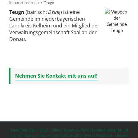
Informationen über Teugn
Teugn
(bairisch:
Deing
) ist eine
Gemeinde im niederbayerischen
Landkreis Kelheim und ein Mitglied der
Verwaltungsgemeinschaft Saal an der
Donau.
Nehmen Sie Kontakt mit uns auf!
rondogard oHG © 2026 |
Stellenangebote
|
Wiki
|
Kontakt
|
Datenschutz
|
Unser Team
|
Unser Angebot
|
Mannschaft
|
FAQ
|
Feedback
|
Unsere