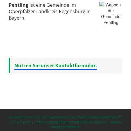
Pentling
ist eine Gemeinde im
Oberpfälzer Landkreis Regensburg in
Bayern.
Nutzen Sie unser Kontaktformular.
rondogard oHG © 2026 |
Stellenangebote
|
Wiki
|
Kontakt
|
Datenschutz
|
Unser Team
|
Unser Angebot
|
Mannschaft
|
FAQ
|
Feedback
|
Unsere
Werte
|
Impressum