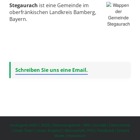
Stegaurach
ist eine Gemeinde im
oberfränkischen Landkreis Bamberg,
Bayern.
Schreiben Sie uns eine Email.
rondogard oHG © 2026 |
Stellenangebote
|
Wiki
|
Kontakt
|
Datenschutz
|
Unser Team
|
Unser Angebot
|
Mannschaft
|
FAQ
|
Feedback
|
Unsere
Werte
|
Impressum