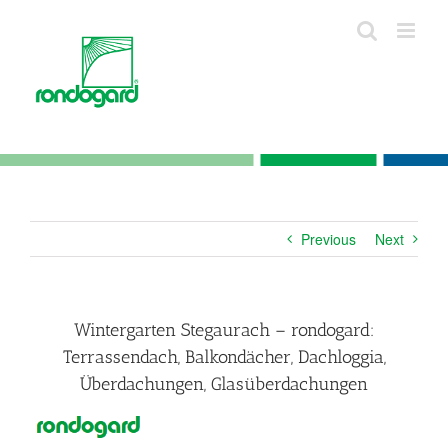
Skip
to
content
Previous
Next
Wintergarten Stegaurach – rondogard:
Terrassendach, Balkondächer, Dachloggia,
Überdachungen, Glasüberdachungen