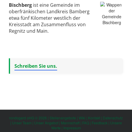
Bischberg
ist eine Gemeinde im
oberfränkischen Landkreis Bamberg
etwa fünf Kilometer westlich der
Kreisstadt am Zusammenfluss von
Regnitz und Main.
Schreiben Sie uns.
rondogard oHG © 2026 |
Stellenangebote
|
Wiki
|
Kontakt
|
Datenschutz
|
Unser Team
|
Unser Angebot
|
Mannschaft
|
FAQ
|
Feedback
|
Unsere
Werte
|
Impressum