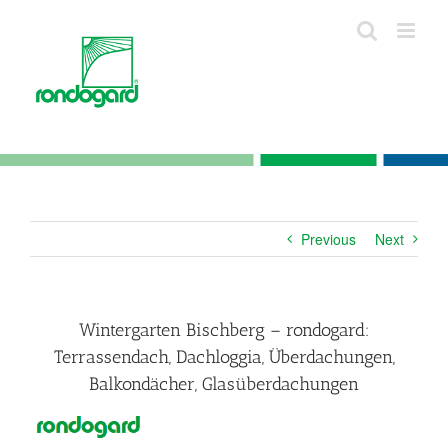
Skip
to
content
Previous
Next
Wintergarten Bischberg – rondogard:
Terrassendach, Dachloggia, Überdachungen,
Balkondächer, Glasüberdachungen