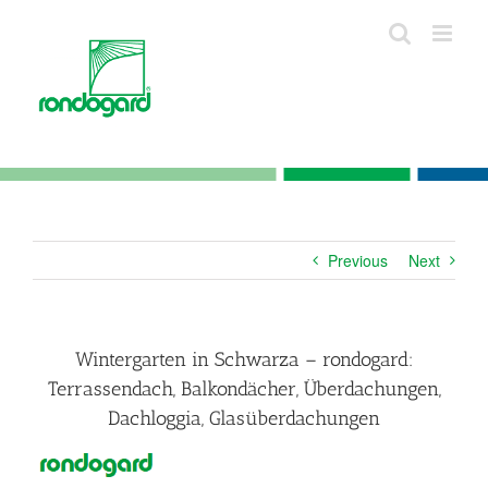
Skip
to
content
Previous
Next
Wintergarten in Schwarza – rondogard:
Terrassendach, Balkondächer, Überdachungen,
Dachloggia, Glasüberdachungen