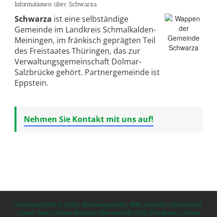
Informationen über Schwarza
Schwarza
ist eine selbständige
Gemeinde im Landkreis Schmalkalden-
Meiningen, im fränkisch geprägten Teil
des Freistaates Thüringen, das zur
Verwaltungsgemeinschaft Dolmar-
Salzbrücke gehört. Partnergemeinde ist
Eppstein.
Nehmen Sie Kontakt mit uns auf!
rondogard oHG © 2026 |
Stellenangebote
|
Wiki
|
Kontakt
|
Datenschutz
|
Unser Team
|
Unser Angebot
|
Mannschaft
|
FAQ
|
Feedback
|
Unsere