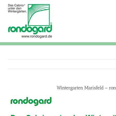
Skip
to
content
Wintergarten Marisfeld – ro