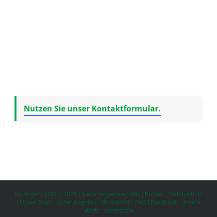
Nutzen Sie unser Kontaktformular.
rondogard oHG © 2026 |
Stellenangebote
|
Wiki
|
Kontakt
|
Datenschutz
|
Unser Team
|
Unser Angebot
|
Mannschaft
|
FAQ
|
Feedback
|
Unsere
Werte
|
Impressum