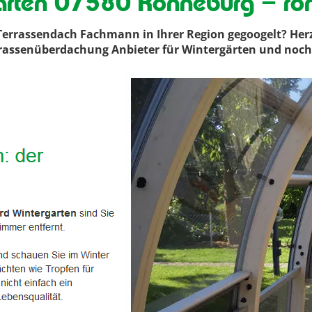
arten 07580 Ronneburg – ro
errassendach Fachmann in Ihrer Region gegoogelt? He
errassenüberdachung Anbieter für Wintergärten und noch 