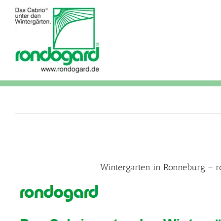
Skip
to
content
Wintergarten in Ronneburg – r