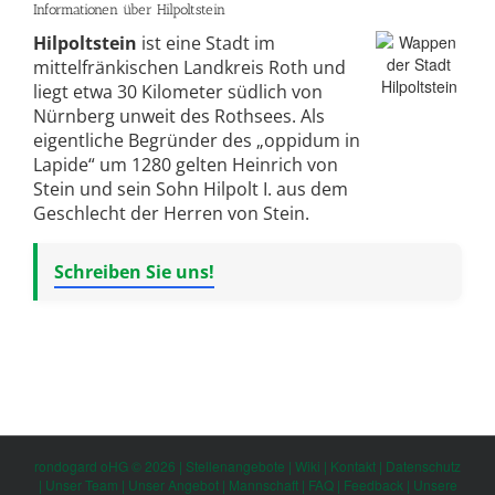
Informationen über Hilpoltstein
Hilpoltstein
ist eine Stadt im
mittelfränkischen Landkreis Roth und
liegt etwa 30 Kilometer südlich von
Nürnberg unweit des Rothsees. Als
eigentliche Begründer des „oppidum in
Lapide“ um 1280 gelten Heinrich von
Stein und sein Sohn Hilpolt I. aus dem
Geschlecht der Herren von Stein.
Schreiben Sie uns!
rondogard oHG © 2026 |
Stellenangebote
|
Wiki
|
Kontakt
|
Datenschutz
|
Unser Team
|
Unser Angebot
|
Mannschaft
|
FAQ
|
Feedback
|
Unsere