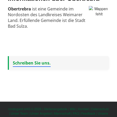
Obertrebra
ist eine Gemeinde im
Nordosten des Landkreises Weimarer
Land. Erfüllende Gemeinde ist die Stadt
Bad Sulza.
Schreiben Sie uns.
rondogard oHG © 2026 |
Stellenangebote
|
Wiki
|
Kontakt
|
Datenschutz
|
Unser Team
|
Unser Angebot
|
Mannschaft
|
FAQ
|
Feedback
|
Unsere