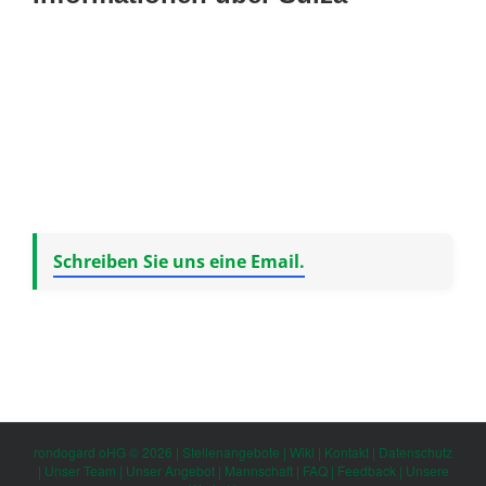
Schreiben Sie uns eine Email.
rondogard oHG © 2026 |
Stellenangebote
|
Wiki
|
Kontakt
|
Datenschutz
|
Unser Team
|
Unser Angebot
|
Mannschaft
|
FAQ
|
Feedback
|
Unsere