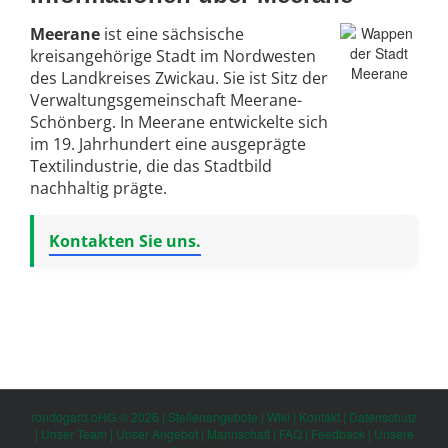
Meerane
ist eine sächsische
kreisangehörige Stadt im Nordwesten
des Landkreises Zwickau. Sie ist Sitz der
Verwaltungsgemeinschaft Meerane-
Schönberg. In Meerane entwickelte sich
im 19. Jahrhundert eine ausgeprägte
Textilindustrie, die das Stadtbild
nachhaltig prägte.
Kontakten Sie uns.
rondogard oHG © 2026 |
Stellenangebote
|
Wiki
|
Kontakt
|
Datenschutz
|
Unser Team
|
Unser Angebot
|
Mannschaft
|
FAQ
|
Feedback
|
Unsere