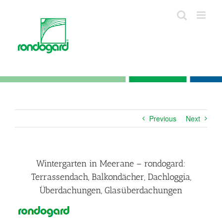
Skip
to
content
Previous
Next
Wintergarten in Meerane – rondogard:
Terrassendach, Balkondächer, Dachloggia,
Überdachungen, Glasüberdachungen