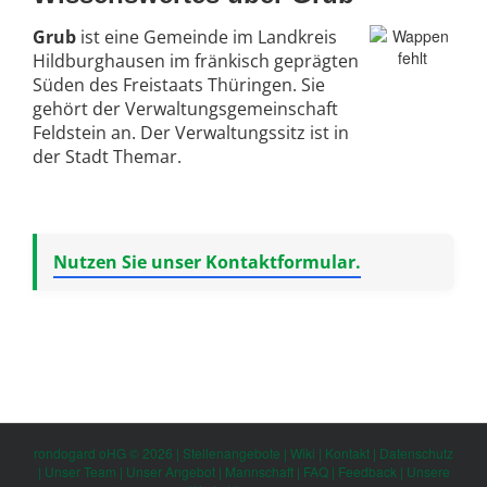
Grub
ist eine Gemeinde im Landkreis
Hildburghausen im fränkisch geprägten
Süden des Freistaats Thüringen. Sie
gehört der Verwaltungsgemeinschaft
Feldstein an. Der Verwaltungssitz ist in
der Stadt Themar.
Nutzen Sie unser Kontaktformular.
rondogard oHG © 2026 |
Stellenangebote
|
Wiki
|
Kontakt
|
Datenschutz
|
Unser Team
|
Unser Angebot
|
Mannschaft
|
FAQ
|
Feedback
|
Unsere