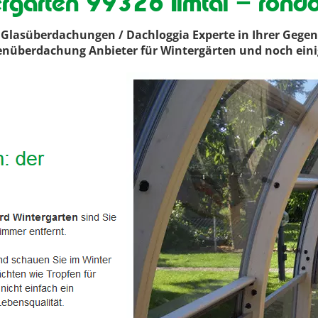
rgarten 99326 Ilmtal – rond
lasüberdachungen / Dachloggia Experte in Ihrer Gegend
assenüberdachung Anbieter für Wintergärten und noch ein