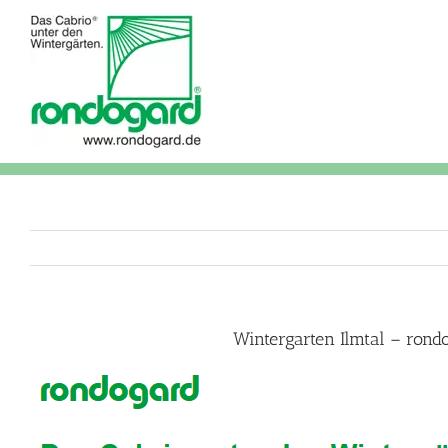
Skip
to
content
Wintergarten Ilmtal – ron