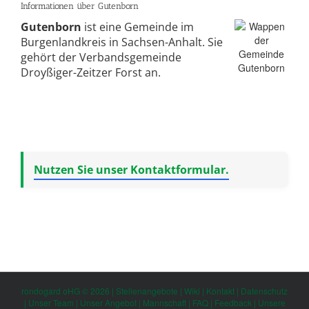
Informationen über Gutenborn
Gutenborn
ist eine Gemeinde im
Burgenlandkreis in Sachsen-Anhalt. Sie
gehört der Verbandsgemeinde
Droyßiger-Zeitzer Forst an.
Nutzen Sie unser Kontaktformular.
rondogard oHG © 2026 |
Stellenangebote
|
Wiki
|
Kontakt
|
Datenschutz
|
Unser Team
|
Unser Angebot
|
Mannschaft
|
FAQ
|
Feedback
|
Unsere