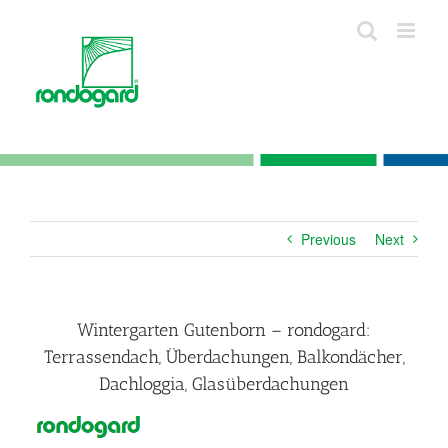
Skip
to
content
Previous
Next
Wintergarten Gutenborn – rondogard:
Terrassendach, Überdachungen, Balkondächer,
Dachloggia, Glasüberdachungen