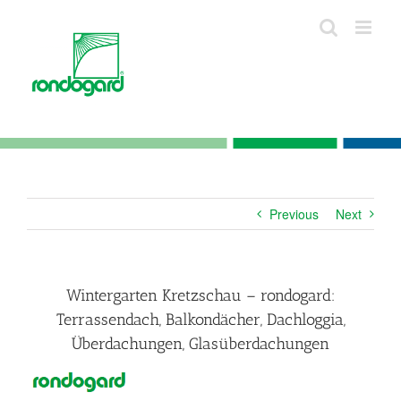
Skip
to
content
Previous
Next
Wintergarten Kretzschau – rondogard:
Terrassendach, Balkondächer, Dachloggia,
Überdachungen, Glasüberdachungen