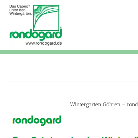
Skip
to
content
Wintergarten Göhren – rond