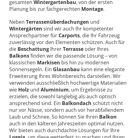
gesamten
Wintergartenbau
, von der ersten
Planung bis zur fachgerechten
Montage
.
Neben
Terrassenüberdachungen
und
Wintergärten
sind wir auch Ihr kompetenter
Ansprechpartner für
Carports
, die Ihr Fahrzeug
zuverlässig vor den Elementen schützen. Auch für
die
Beschattung
Ihrer
Terrasse
oder Ihres
Balkons
finden wir die passende Lösung – von
klassischen
Markisen
bis hin zu modernen
Sonnensegeln. Ein
Glasanbau
kann eine elegante
Erweiterung Ihres Wohnbereichs darstellen. Wir
verwenden ausschließlich hochwertige Materialien
wie
Holz
und
Aluminium
, um Ergebnisse zu
erzielen, die sowohl langlebig als auch optisch
ansprechend sind. Ein
Balkondach
schützt nicht
nur vor Nässe, sondern auch vor herabfallendem
Laub und Schnee. So können Sie Ihren
Balkon
auch in den kälteren Jahreszeiten optimal nutzen.
Wir bieten auch durchdachte Lösungen für Ihre
Loggia
, um diese wetterfest zu machen und Ihren