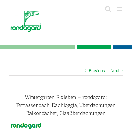
Skip
to
content
Previous
Next
Wintergarten Elxleben – rondogard:
Terrassendach, Dachloggia, Überdachungen,
Balkondächer, Glasüberdachungen