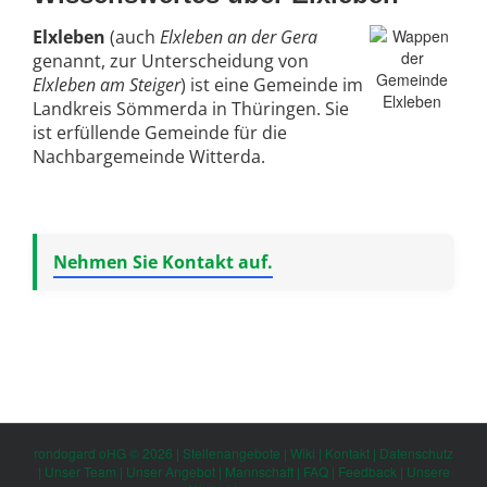
Elxleben
(auch
Elxleben an der Gera
genannt, zur Unterscheidung von
Elxleben am Steiger
) ist eine Gemeinde im
Landkreis Sömmerda in Thüringen. Sie
ist erfüllende Gemeinde für die
Nachbargemeinde Witterda.
Nehmen Sie Kontakt auf.
rondogard oHG © 2026 |
Stellenangebote
|
Wiki
|
Kontakt
|
Datenschutz
|
Unser Team
|
Unser Angebot
|
Mannschaft
|
FAQ
|
Feedback
|
Unsere