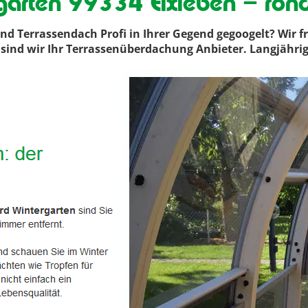
garten 99334 Elxleben – ron
 Terrassendach Profi in Ihrer Gegend gegoogelt? Wir f
n, sind wir Ihr Terrassenüberdachung Anbieter. Langjähr