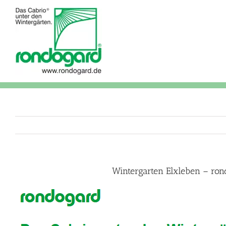
Skip
to
content
Wintergarten Elxleben – ron