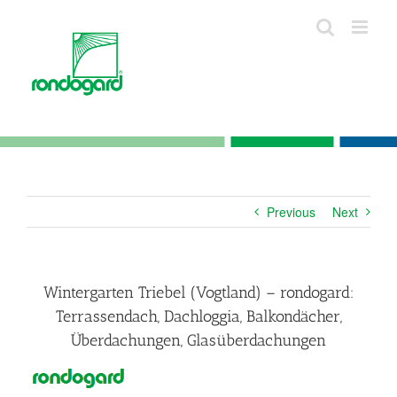
Skip
to
content
Previous
Next
Wintergarten Triebel (Vogtland) – rondogard:
Terrassendach, Dachloggia, Balkondächer,
Überdachungen, Glasüberdachungen