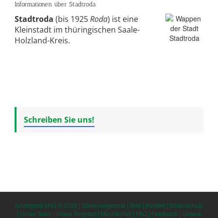
Informationen über Stadtroda
Stadtroda
(bis 1925
Roda
) ist eine
Kleinstadt im thüringischen Saale-
Holzland-Kreis.
Schreiben Sie uns!
rondogard oHG © 2026 |
Stellenangebote
|
Wiki
|
Kontakt
|
Datenschutz
|
Unser Team
|
Unser Angebot
|
Mannschaft
|
FAQ
|
Feedback
|
Unsere