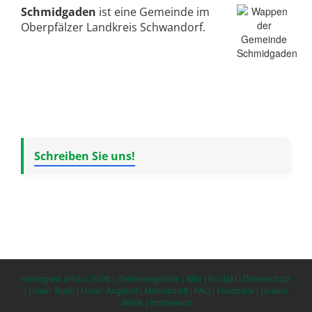
Schmidgaden
ist eine Gemeinde im
Oberpfälzer Landkreis Schwandorf.
Schreiben Sie uns!
rondogard oHG © 2026 |
Stellenangebote
|
Wiki
|
Kontakt
|
Datenschutz
|
Unser Team
|
Unser Angebot
|
Mannschaft
|
FAQ
|
Feedback
|
Unsere
Werte
|
Impressum