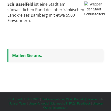
Schlüsselfeld
ist eine Stadt am
südwestlichen Rand des oberfränkischen
Landkreises Bamberg mit etwa 5900
Einwohnern.
Mailen Sie uns.
rondogard oHG © 2026 |
Stellenangebote
|
Wiki
|
Kontakt
|
Datenschutz
|
Unser Team
|
Unser Angebot
|
Mannschaft
|
FAQ
|
Feedback
|
Unsere
Werte
|
Impressum