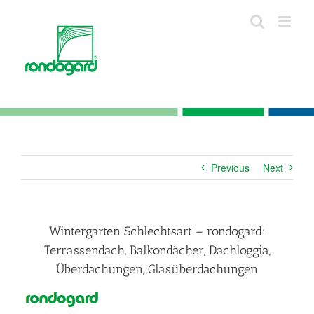
Skip
to
content
Previous
Next
Wintergarten Schlechtsart – rondogard:
Terrassendach, Balkondächer, Dachloggia,
Überdachungen, Glasüberdachungen