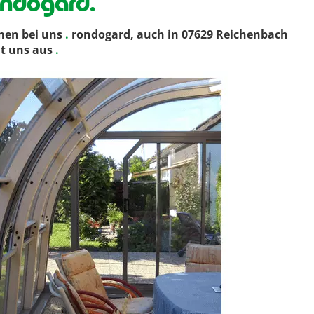
ondogard.
men bei uns
.
rondogard, auch in 07629 Reichenbach
ht uns aus
.