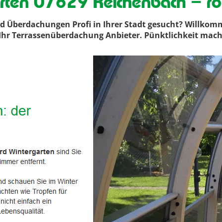
rten 07629 Reichenbach – r
 Überdachungen Profi in Ihrer Stadt gesucht? Willkom
ir Ihr Terrassenüberdachung Anbieter. Pünktlichkeit mac