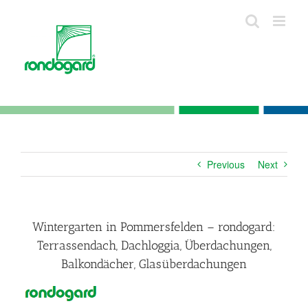
Skip
to
content
Previous
Next
Wintergarten in Pommersfelden – rondogard:
Terrassendach, Dachloggia, Überdachungen,
Balkondächer, Glasüberdachungen