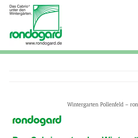
Skip
to
content
Wintergarten Pollenfeld – r