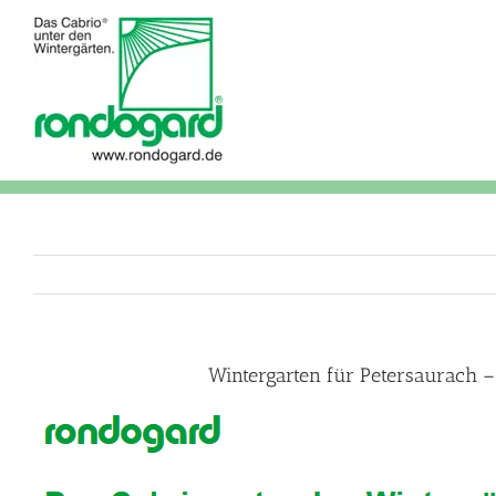
Skip
to
content
Wintergarten für Petersaurach –