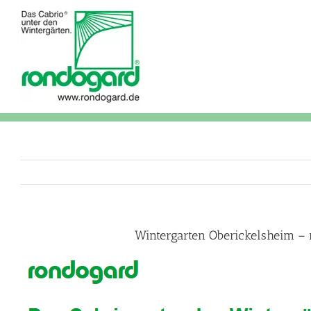
Skip
to
content
Wintergarten Oberickelsheim – 