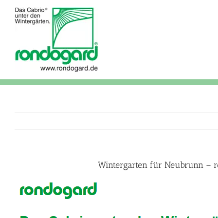
Skip
to
content
Wintergarten für Neubrunn – r