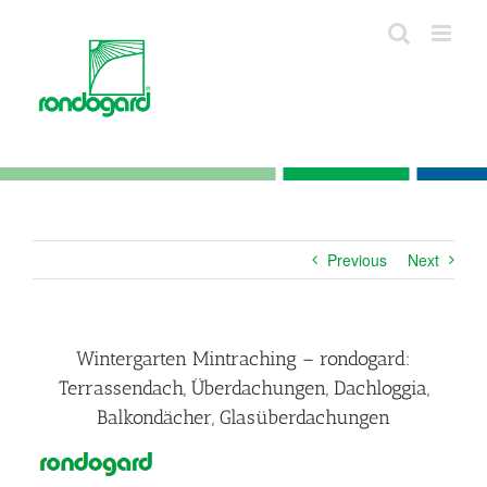
Skip
to
content
Previous
Next
Wintergarten Mintraching – rondogard:
Terrassendach, Überdachungen, Dachloggia,
Balkondächer, Glasüberdachungen