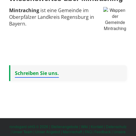
Mintraching
ist eine Gemeinde im
Oberpfälzer Landkreis Regensburg in
Bayern.
Schreiben Sie uns.
rondogard oHG © 2026 |
Stellenangebote
|
Wiki
|
Kontakt
|
Datenschutz
|
Unser Team
|
Unser Angebot
|
Mannschaft
|
FAQ
|
Feedback
|
Unsere