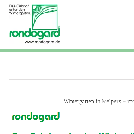
Skip
to
content
Wintergarten in Melpers – ro