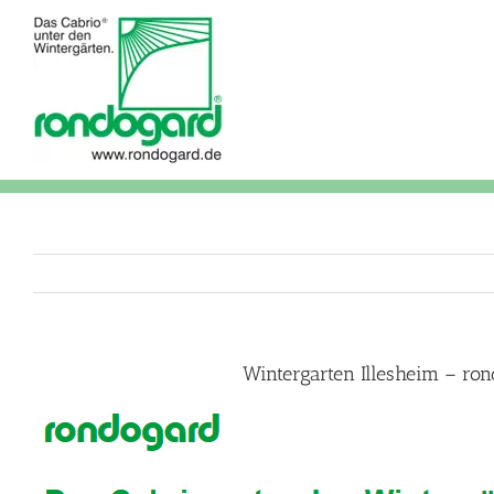
Skip
to
content
Wintergarten Illesheim – ro