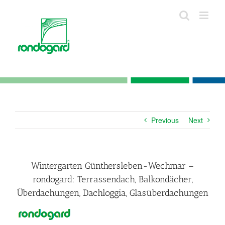
Skip
to
content
Previous
Next
Wintergarten Günthersleben-Wechmar –
rondogard: Terrassendach, Balkondächer,
Überdachungen, Dachloggia, Glasüberdachungen