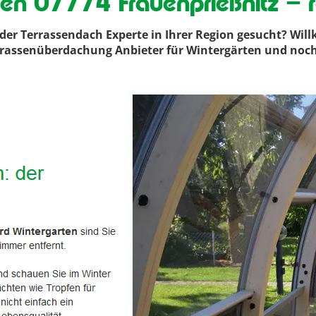
ten 07774 Frauenprießnitz – 
er Terrassendach Experte in Ihrer Region gesucht? Wil
 Terrassenüberdachung Anbieter für Wintergärten und noc