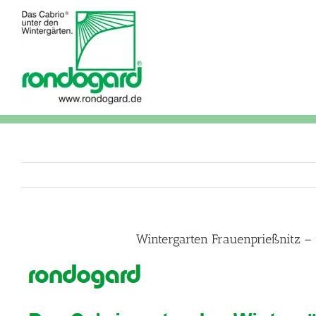
Skip
to
content
Wintergarten Frauenprießnitz –