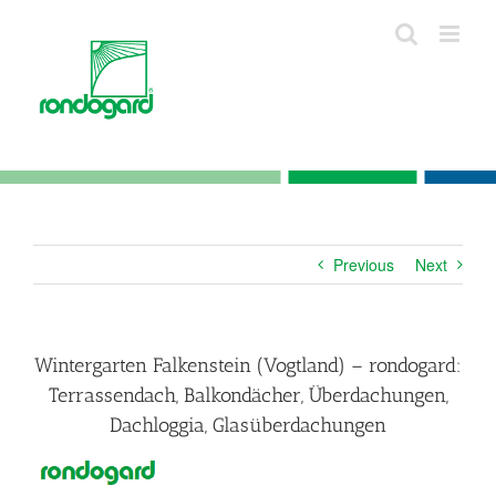
Skip
to
content
Previous
Next
Wintergarten Falkenstein (Vogtland) – rondogard:
Terrassendach, Balkondächer, Überdachungen,
Dachloggia, Glasüberdachungen