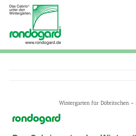
Skip
to
content
Wintergarten für Döbritschen –