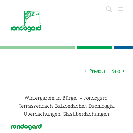
Skip
to
content
Previous
Next
Wintergarten in Bürgel – rondogard:
Terrassendach, Balkondächer, Dachloggia,
Überdachungen, Glasüberdachungen