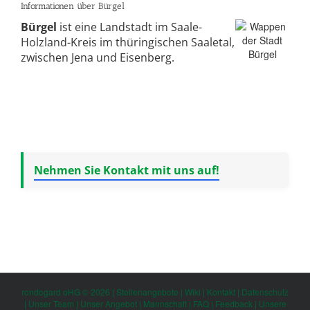
Informationen über Bürgel
Bürgel
ist eine Landstadt im Saale-
Holzland-Kreis im thüringischen Saaletal,
zwischen Jena und Eisenberg.
Nehmen Sie Kontakt mit uns auf!
rondogard oHG © 2026 |
Stellenangebote
|
Wiki
|
Kontakt
|
Datenschutz
|
Unser Team
|
Unser Angebot
|
Mannschaft
|
FAQ
|
Feedback
|
Unsere